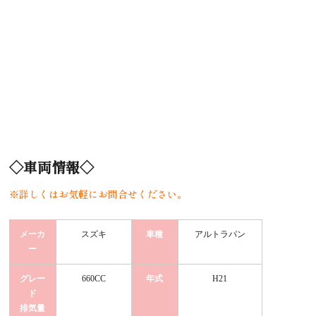
◇車両情報◇
※詳しくはお気軽にお問合せください。
メーカ
スズキ
車種
アルトラパン
ー
グレー
660CC
年式
H21
ド
排気量