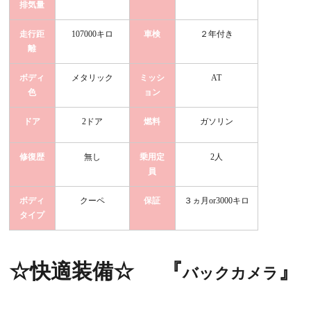
排気量
走行距
107000キロ
車検
２年付き
離
ボディ
メタリック
ミッシ
AT
色
ョン
ドア
2ドア
燃料
ガソリン
修復歴
無し
乗用定
2人
員
ボディ
クーペ
保証
３ヵ月or3000キロ
タイプ
☆快適装備☆
『
』
バックカメラ