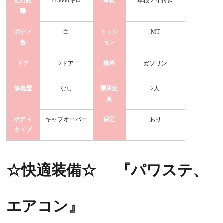
走行距
115000キロ
車検
車検２年付き
離
ボディ
白
ミッシ
MT
色
ョン
ドア
2ドア
燃料
ガソリン
修復歴
なし
乗用定
2人
員
ボディ
キャブオーバー
保証
あり
タイプ
☆快適装備☆
『パワステ、
エアコン
』