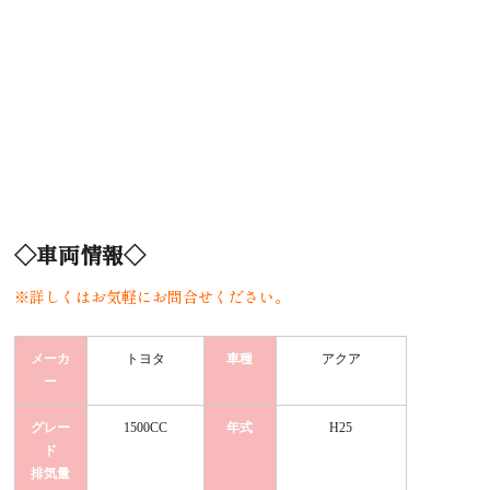
◇車両情報◇
※詳しくはお気軽にお問合せください。
メーカ
トヨタ
車種
アクア
ー
グレー
1500CC
年式
H25
ド
排気量