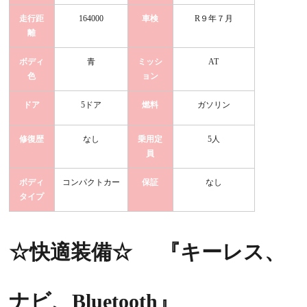
走行距
164000
車検
R９年７月
離
ボディ
青
ミッシ
AT
色
ョン
ドア
5ドア
燃料
ガソリン
修復歴
なし
乗用定
5人
員
ボディ
コンパクトカー
保証
なし
タイプ
☆快適装備☆
『キーレス、
ナビ、Bluetooth
』