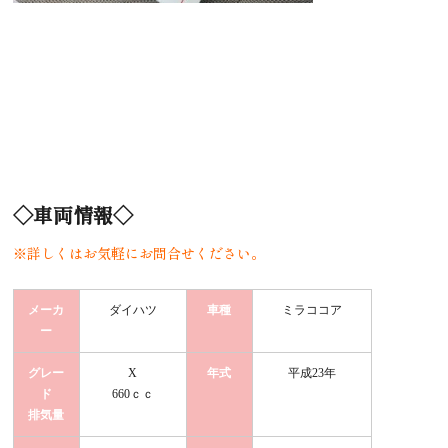
◇車両情報◇
※詳しくはお気軽にお問合せください。
メーカ
ダイハツ
車種
ミラココア
ー
グレー
X
年式
平成23年
ド
660ｃｃ
排気量