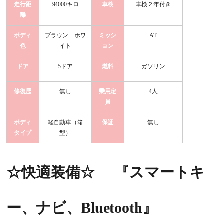
走行距
94000キロ
車検
車検２年付き
離
ボディ
ブラウン ホワ
ミッシ
AT
色
イト
ョン
ドア
5ドア
燃料
ガソリン
修復歴
無し
乗用定
4人
員
ボディ
軽自動車（箱
保証
無し
タイプ
型）
☆快適装備☆
『スマートキ
ー、ナビ、Bluetooth
』