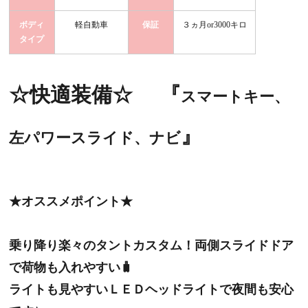
ボディ
軽自動車
保証
３ヵ月or3000キロ
タイプ
☆快適装備☆
『
スマートキー、
』
左パワースライド、ナビ
★オススメポイント★
乗り降り楽々のタントカスタム！両側スライドドア
で荷物も入れやすい🧳
ライトも見やすいＬＥＤヘッドライトで夜間も安心