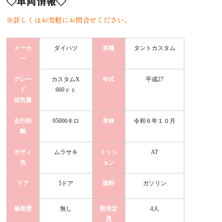
◇車両情報◇
※詳しくはお気軽にお問合せください。
メーカ
ダイハツ
車種
タントカスタム
ー
グレー
カスタムX
年式
平成27
ド
660ｃｃ
排気量
走行距
95000キロ
車検
令和６年１０月
離
ボディ
ムラサキ
ミッシ
AT
色
ョン
ドア
5ドア
燃料
ガソリン
修復歴
無し
乗用定
4人
員