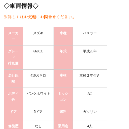
◇車両情報◇
※詳しくはお気軽にお問合せください。
メーカ
スズキ
車種
ハスラー
ー
グレー
660CC
年式
平成28年
ド
排気量
走行距
41000キロ
車検
車検２年付き
離
ボディ
ピンクホワイト
ミッシ
AT
色
ョン
ドア
5ドア
燃料
ガソリン
修復歴
なし
乗用定
4人